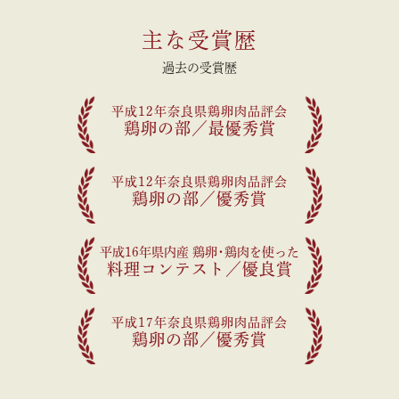
運が上昇しますよう心より願っております。
本年も皆様に喜んで頂ける商品をご提供できますよう
主な受賞歴
心掛けて参りますので、昨年同様のご愛顧を賜ります
ようお願い申し上げます。スタッフ一同、皆様のご来
過去の受賞歴
店を心よりお待ちしております。
2024年11月27日
平成12年奈良県鶏卵肉品評会
鶏卵の部／最優秀賞
お知らせです🐓🌈
香芝本店の年内最終営業日は12月27日(金)です🙇‍♂️
年始は1月2日(木)より通常通り営業させて頂きます🎍
平成12年奈良県鶏卵肉品評会
※自動販売機は年末年始も販売させて頂く予定です
鶏卵の部／優秀賞
が、
売り切れの場合はご了承ください。
奈良農場店は年中無休で、
平成16年県内産 鶏卵
・
鶏肉を使った
年末年始も通常営業させて頂きます。
料理コンテスト／優良賞
そまのかわキッチンの年内最終営業日ですが、
現状、12月29日(日)を予定しております。
年始は1月6日(月)から通常通り営業予定です🎍
平成17年奈良県鶏卵肉品評会
※変更がある場合はホームページや
鶏卵の部／優秀賞
Instagramを更新いたします！
ご確認を宜しくお願い致します。
ご不明点等ございましたら、