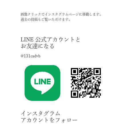
また、おひとり様2パックまでの
個数制限もございます！
本日11月4日(月)は
画像クリックでインスタグラムページに移動します。
10時15分に完売。
過去の投稿もご覧いただけます。
気になるお客様は香芝本店まで
ご来店くださいませ。
LINE 公式アカウントと
2024年10月18日
お友達になる
そまのかわファーム農場限定イベント❕
たまごと音楽のフェスティバルを今年も開催させて頂
きます❕❕
@131cadvb
開催日：2024年11月8日(金)9日(土)10日(日)の３日間❕
開催時間：10：00～15：00頃まで
～内容～
🥚たまごかけごはん食べ放題🥚
入場料：おひとり様￥500(税込)※小学生以下無料
生バンド🎸の演奏と一緒に歌って🎙踊って🎵食べて‼
産みたての新鮮たまごとご飯が食べ放題！
来場者にはたまご６個入りをプレゼント✨
※プレゼントは各日先着200名様
※サイズは選べません。
インスタグラム
※小学生以下は不可です。
アカウントをフォロー
🥚くじ引きチャレンジ🥚