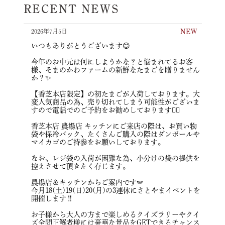
RECENT NEWS
2026年7月5日
いつもありがとうございます😊
今年のお中元は何にしようかな？と悩まれてるお客
様、そまのかわファームの新鮮なたまごを贈りません
か？✨
【香芝本店限定】の初たまごが入荷しております。大
変人気商品の為、売り切れてしまう可能性がございま
すので電話でのご予約をお勧めしております☝🏻
香芝本店 農場店 キッチンにご来店の際は、お買い物
袋や保冷バック、たくさんご購入の際はダンボールや
マイカゴのご持参をお願いしております。
なお、レジ袋の入荷が困難な為、小分けの袋の提供を
控えさせて頂きたく存じます。
農場店＆キッチンからご案内です🪽
今月18(土)19(日)20(月)の3連休にさとやまイベントを
開催します‼️
お子様から大人の方まで楽しめるクイズラリーやクイ
ズ全問正解者様には豪華な景品をGETできるチャンス