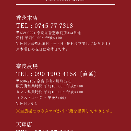
2024年9月24日
香芝本店
いつもありがとうございます。
TEL :
0745 77 7318
そまのかわファームからお知らせです。
〒639-0224 奈良県香芝市別所354番地
2024年9月9日から
受付 午前9
00～午後5
00
：
：
奈良農場店にグランドオープンさせて頂いた
定休日
毎週木曜日（土
日
祝日は営業しております）
「そまのかわキッチン」ですが、
／
・
・
10月1日より、一部価格改定を実施させて頂きます。
※木曜日の祝日は定休日です。
改定価格は以下の通りです。
通常料金
奈良農場
中学生以上(一般)…￥1500(税込)
小学生…￥500(税込)
TEL :
090 1903 4158
〈直通〉
未就学児…無料
〒630-2152 奈良市杣ノ川町52-1
※中学生以上(一般)のお客様は、おひとり様につき、
農場直売店にて店内商品をいずれか１点ご購入頂き
販売店営業時間 午前10
00～午後2
00
：
：
そまのかわキッチンにてお買い上げレシート提示で
カフェ営業時間 午前10
00～午後3
00
：
：
￥500(税込)でのご提供とさせて頂きます。
（ラストオーダー 午後2
00）
：
定休日
なし
／
また、オープン初日から毎日たくさんのご来店を頂
き、誠に有難うございます。
※当農場でのみタマゴかけご飯を提供しております。
１日80組/200名限定で、お米が無くなり次第終了とな
っておりますが、
今後も、たくさんのご来店をお待ちしております。
天理店