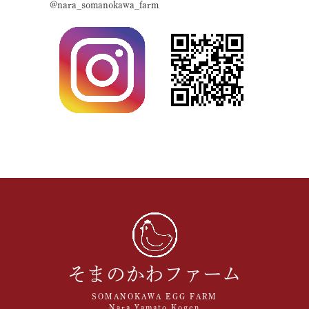
Instagramをご登録でくじ引きにご参加頂けます🎊(既
@nara_somanokawa_farm
に登録済みでも可)
ハズレ無しで、たまご10個入2パック・おたまはん・
肉みそetc...
※プレゼントは十分にご用意しておりますが、無くな
り次第終了です。
🥚第２回ゆでたまご早食い大会🥚
11月9日(土)限定イベントで当日15時頃～開催予定
成人の部(参加枠75名)・・・優勝賞品はたまご１年
分！(365個)+優勝トロフィー🏆
女性の部(参加枠25名)・・・優勝賞品はたまご１年
分！(365個)+優勝トロフィー🏆
中学生以下の部(参加枠25名)・・・優勝賞品は優勝ト
ロフィー🏆
審査員特別賞やベストファイト賞のトロフィー🏆もあ
ります！
エントリー受付は当日の10時からで、定員に達しまし
たら終了となります。
※未成年の方は保護者同伴。
混雑時には入場制限等を掛けさせて頂く場合もござい
ます。
また、当日分のたまご・ご飯が無くなり次第早めに終
了する場合がございます。
そまのかわファーム
予めご了承ください。
SOMANOKAWA EGG FARM
お客様のご来店、お待ちしております🙇‍♂️
Nara Yamato Kogen