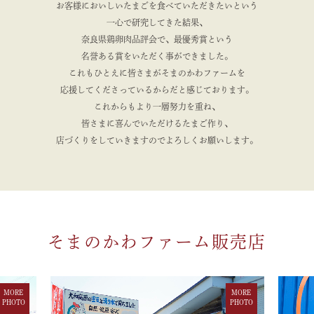
お気軽にお問い合わせください。
お客様においしいたまごを食べていただきたいという
一心で研究してきた結果、
香芝本店：9：00〜17：00 (毎週木曜定休日)
TEL：0745-77-7318
奈良県鶏卵肉品評会で、最優秀賞という
名誉ある賞をいただく事ができました。
奈良農場：10：00〜14：00 (年中無休)
TEL：090-1903-4158
これもひとえに皆さまがそまのかわファームを
(そまのかわキッチンも同様の電話番号です)
応援してくださっているからだと感じております。
これからもより一層努力を重ね、
皆さまに喜んでいただけるたまご作り、
2024年11月26日
店づくりをしていきますのでよろしくお願いします。
いつもありがとうございます🐔🌈
そまのかわキッチンからお知らせです❕
⛄冬季限定⛄スペシャル企画!!
2024年11月30日(土)～2025年2月末日まで・・・
たまごかけご飯食べ放題のトッピングが復活します❕
○ネギ○肉みそ○辛みそ
○チーズ○じゃこ○こんぶ
そまのかわファーム販売店
○かつお節○天かす○漬物(日替わり)
※期間は延長することも検討中です。
また、冬休みお子様企画も開催いたします!!
①12月21日(土)～2025年2月末日までの期間中は、
MORE
MORE
たまごかけご飯食べ放題が小学生以下は無料❕❕❕
PHOTO
PHOTO
※通常は税込500円です。