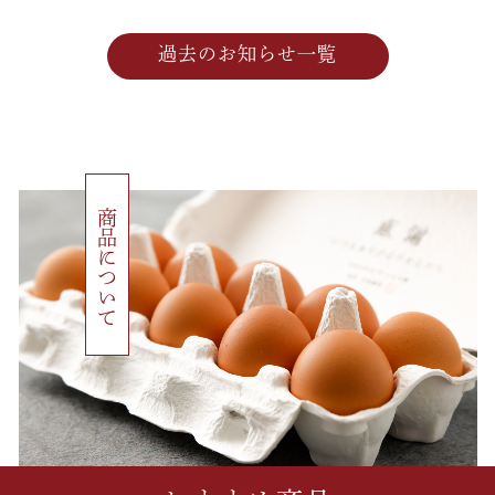
も🐶🎀
皆様のご参加お待ちしております✨
イベント詳細はInstagramまで📱
過去のお知らせ一覧
※キッチンは農場店にしかございません。
皆様のご来店そまのかわファームスタッフ一同心より
お待ちしております🌈
2025年2月11日
いつもありがとうございます😊
香芝本店からのお知らせです📣🐓
商品について
累計販売個数3,000個突破記念‼︎
期間限定【よくばり食べくらべセット】を販売致しま
す🎉
販売期間は、3月7日(金)〜4月6日(日)です。
セット内容
・たまご20個(たまごのサイズは選べます)
・親鶏肉みそ(甘めのお味噌)
・おたまはん(少し甘めの関西風醤油)
・ピリ辛&ガーリック(ガツンとニンニク旨辛味)
※セット内容の変更はできません。
3月5日(水)までに店頭にてご予約頂いた方限定で早期
予約特典！
たまご20個をプレゼントさせて頂きます🎁