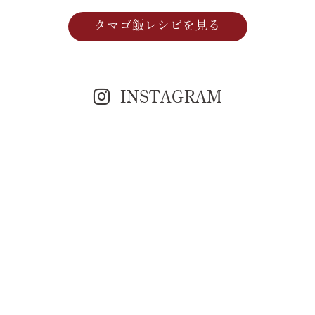
2024年11月8日(金)9日(土)10日(日)の3日間は、そまの
かわキッチンは
お休みさせて頂きます。
タマゴ飯レシピを見る
たまごかけご飯食べ放題の
営業再開は
11月11日(月)10時から
とさせて頂きます。
※たまごサンドは
INSTAGRAM
11月12日(火)から販売再開
※濃厚プリンは11月16日(土)の
12時前後から販売再開。
予めご了承ください。
たまごと音楽のフェスティバルへのご来場、スタッフ
一同
心よりお待ちしております。
また、香芝本店限定商品で
11月1日から「訳ありたまご」の
販売を開始させて頂きました！
たまごの見た目に訳ありですが
※10個入りで380円(税込)となります！
中身の美味しさ・たまごの鮮度は
何も変わりません！
毎日生まれる数による数量限定で
予約不可商品となっております！