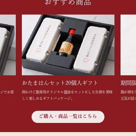
おすすめ商品
※プレゼントたまごのサイズは選べません。お取り置
きも出来かねます。早期ご予約頂いた方はキャンセル
不可とさせて頂きます。
予めご了承ください。
詳しくはスタッフまでお問合せください📣
2025年1月15日
いつもありがとうございます。
そまのかわファームからお知らせです。
さて、令和7年の寒卵についてです。
皆様、風水で言われている寒卵をご存知でしょうか？
寒の時期（1月5日頃〜2月3日頃）に産まれた卵を寒卵
と言います。寒卵が好まれる理由は次の２つです。
おたまはんセット20個入ギフト
期間
１.寒い時期に産まれた卵は栄養価も高く、味も濃厚で
ジでお喜
卵かけご飯専用オリジナル醤油をセットにした
生卵を美味
鶏が卵を
美味しい。
２.金運が上がる。
しく楽しめるギフトパッケージ。
元気が詰
大寒の日（1月20日）の卵を食べるとその年はお金に
困る事がないと風水で言われています。
このように、栄養価が高いことと金運が上昇するとい
ご購入・商品一覧はこちら
うことから、大寒の卵、寒卵は毎年多くのお客様にご
好評を頂いております。
まだ、お試しでないお客様もご贔屓頂いてるお客様に
も是非そまのかわファームの美味しい寒卵を食べて金