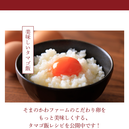
✨
熾烈な予選を突破し、優勝された方は・・・
ゆでたまごを16個完食！！
予選も合わせると約30個ほど食べておられました❕❕す
ごい❕❕❕
来年も皆様に楽しんで！喜んで！
美味しいタマゴ飯
頂けるようなイベントが出来るように頑張ります！
宜しくお願い致します🙇🏻‍♀️
また、今回フェスティバルを開催させて頂いた敷地内
に・・・
ドックランを作ったり、フリーマーケットや
その他のイベントにご利用頂けるようにしていきたい
です❕
たまごだけではない
楽しいそまのかわファームを目指しております！😲😲
今後ともそまのかわファームをよろしくお願いします
✨
2024年11月4日
そまのかわファームよりお知らせです📢❗️
そまのかわファームのこだわり卵を
そまのかわファーム🐓☀️
もっと美味しくする、
農場限定イベント！
「たまごと音楽のフェスティバル」の開催期間中、
タマゴ飯レシピを公開中です！