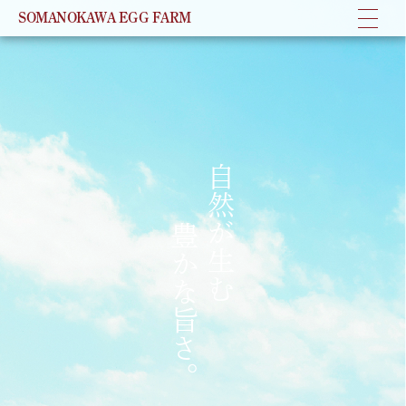
SOMANOKAWA EGG FARM
OKAWA
自然が生む
豊かな旨さ。