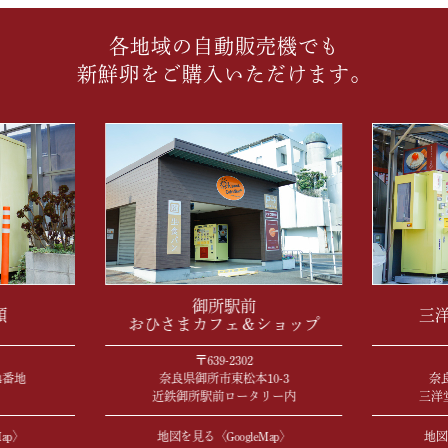
※注意※
12月中はお電話でのお取り置きは出来かねます。
各地域の自動販売機でも
在庫の確認等は可能ですが、確保はできませんので予
新鮮卵をご購入いただけます。
めご了承ください。
何卒、ご理解ご協力をお願い申し上げます。
2024年11月13日
いつもありがとうございます。
そまのかわファーム農場より、先日開催させていただ
きました
【たまごと音楽のフェスティバル 2024】
についてのご報告です❕❕
３日間、沢山のご来場を頂きまして
御所駅前
頭
三
誠にありがとうございました。
おひさまカフェ＆ショップ
今年は敷地の増設を行ったり
〒639-2302
キッチンカー🚙✨にも来て頂きました！
4番地
奈良県御所市東松本10-3
奈良
近鉄御所駅前ロータリー内
三洋
音楽に合わせて踊って！食べて！くじ引きもして！
と盛り沢山でした🐓🥚♪
また、11月9日(土)に開催させて頂きました、
ap〉
地図を見る〈GoogleMap〉
地図
第２回ゆでたまご早食い大会も大盛り上がりでした👏