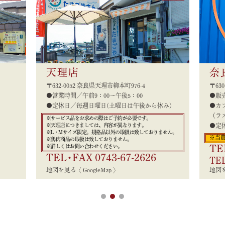
②ビッグたまごの重さ当てクイズも開催！景品ありま
す！
○ピッタリ賞はカットシフォンケーキ🍰
○ニアピン賞はかわいいひよこグッズ🐤
お客様のご来店をお待ちしております。
天理店
奈
〒632-0052 奈良県天理市柳本町976-4
〒63
2024年11月15日
●営業時間／午前9：00～午後5：00
●販売
奈良農場の12月分のご予約についてお知らせです🐓🌈
●定休日／毎週日曜日(土曜日は午後から休み)
●カフ
（ラス
いつもそまのかわファームをご愛顧いただきまして誠
※サービス品をお求めの際はご予約が必要です。
に有難うございます。
※天理店につきましては、内容が異なります。
●定
※L・Mサイズ限定。規格品以外の取扱は致しておりません。
2024年度の農場でのご予約枠につきましては、
※当
※鶏肉商品の取扱は致しておりません。
予定数量に達しましたので、11月24日(日)をもちまし
※詳しくはお問い合わせください。
TE
て終了とさせて頂きました。
TEL
・
FAX 0743-67-2626
TE
尚、12月に入りましたら
地図を見る
GoogleMap
地図
「ご予約分以外の商品は店頭で通常通り販売」させて
頂きます。
※サイズや種類は当日にしかわかりません。
※通常販売は行いますが、従来より数量に限りがあり
ますので、
朝の早いお時間帯に来て頂く事をおすすめいたしま
す。