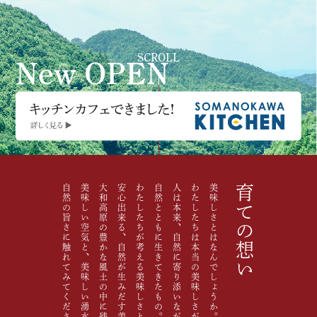
gram
SCROLL
自然の旨さに触れてみてください。
美味しい空気と、美味しい湧水で生み育てた
大和高原の豊かな風土の中に残る
安心出来る、自然が生みだす美味しさです。
わたしたちが考える美味しさとは
自然とともに生きてきたもの。
人は本来、自然に寄り添いながら
わたしたちは本当の美味しさが大好きです。
美味しさとはなんでしょうか。
育ての想い